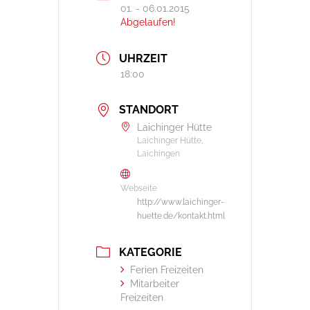
01. - 06.01.2015
Abgelaufen!
UHRZEIT
18:00
STANDORT
Laichinger Hütte
Laichinger Hütte,
Laichingen
Webseite
http://www.laichinger-
huette.de/kontakt.html
KATEGORIE
Ferien Freizeiten
Mitarbeiter
Freizeiten