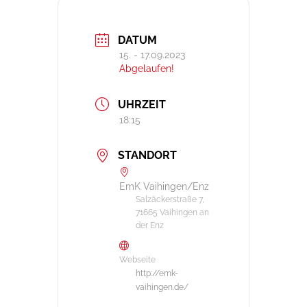
DATUM
15. - 17.09.2023
Abgelaufen!
UHRZEIT
18:15
STANDORT
EmK Vaihingen/Enz
Salzäckerstraße 7,
71665 Vaihingen an
der Enz
Webseite
http://emk-
vaihingen.de/